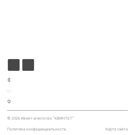
Компания
Справочник производителей ССС
Обучение для технологов
Конференция 3ДМикс
Реклама на сайте
+7 812 703-10-19
admin@baltimix.ru
Санкт-Петербург, ул. Уральская, д. 10, корп. 2, лит. А, оф. 15Н
© 2026 Ивент-агентство "КВИНТЕТ"
Политика конфиденциальности
Карта сайта