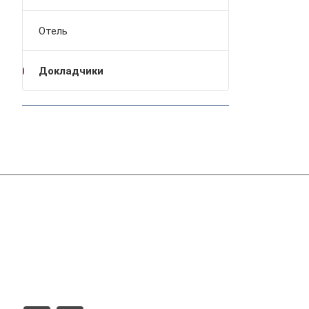
Отель
Докладчики
Компания
Справочник производителей ССС
Реклама на сайте