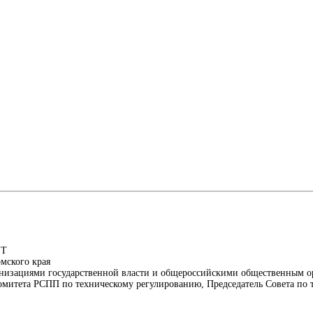
ЕТ
рмского края
рганизациями государственной власти и общероссийскими общественным 
 Комитета РСПП по техническому регулированию, Председатель Совета п