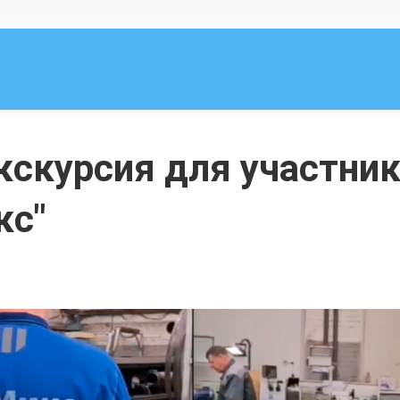
кскурсия для участни
кс"