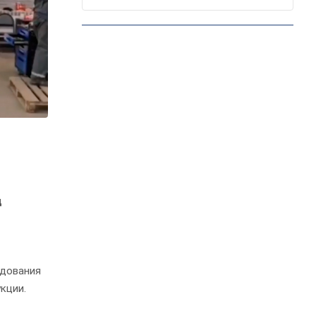
д
удования
кции.