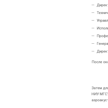
Директ
Техни
Управ
Испол
Профес
Генер
Дирек
После ок
Затем дл
НИУ МГСУ
аэроакус