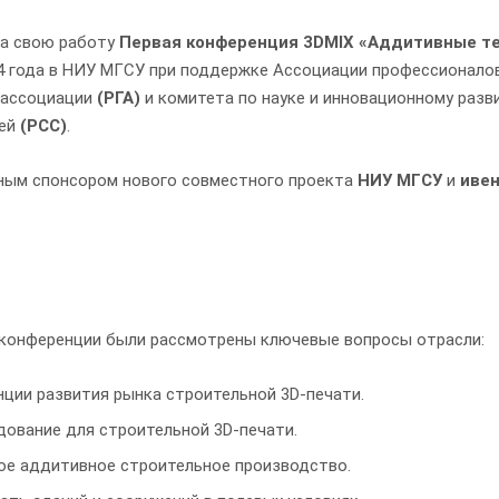
а свою работу
Первая конференция 3DMIX «Аддитивные те
4 года в НИУ МГСУ при поддержке Ассоциации профессионало
 ассоциации
(РГА)
и комитета по науке и инновационному раз
лей
(РСС)
.
ным спонсором нового совместного проекта
НИУ МГСУ
и
иве
 конференции были рассмотрены ключевые вопросы отрасли:
ции развития рынка строительной 3D-печати.
дование для строительной 3D-печати.
ое аддитивное строительное производство.