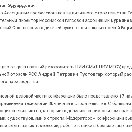
тин Эдуардович
;
ор Ассоциации профессионалов аддитивного строительства
Г
ительный директор Российской гипсовой ассоциации
Бурьянов
яющий Союза производителей сухих строительных смесей
Бори
цию открыл научный руководитель НИИ СМиТ НИУ МГСУ, предс
ьной отрасли РСС
Андрей Петрович Пустовгар
, который ра
ого производства.
сновной деловой части конференции было представлено
17
нау
применения технологии 3D-печати в строительстве. С большим
ющих специалистов, которые поделились своим опытом практ
ми, существующими в отрасли. Модератором конференции вы
ние аддитивных технологий, робототехники и беспилотных ав