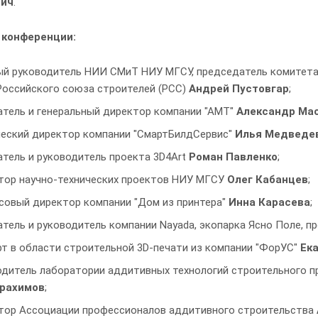
ич
.
 конференции:
ый руководитель НИИ СМиТ НИУ МГСУ, председатель комитета 
Российского союза строителей (РСС)
Андрей Пустовгар
;
атель и генеральный директор компании "АМТ"
Александр Мас
ческий директор компании "СмартБилдСервис"
Илья Медведе
тель и руководитель проекта 3D4Art
Роман Павленко
;
тор научно-технических проектов НИУ МГСУ
Олег Кабанцев
;
совый директор компании "Дом из принтера"
Инна Карасева
;
тель и руководитель компании Nayada, экопарка Ясно Поле, 
т в области строительной 3D-печати из компании "ФорУС"
Ек
дитель лаборатории аддитивных технологий строительного пр
рахимов
;
тор Ассоциации профессионалов аддитивного строительства