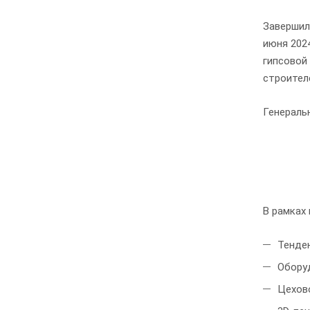
Завершил
июня 202
гипсовой
строите
Генераль
В рамках
Тенден
Обору
Цехов