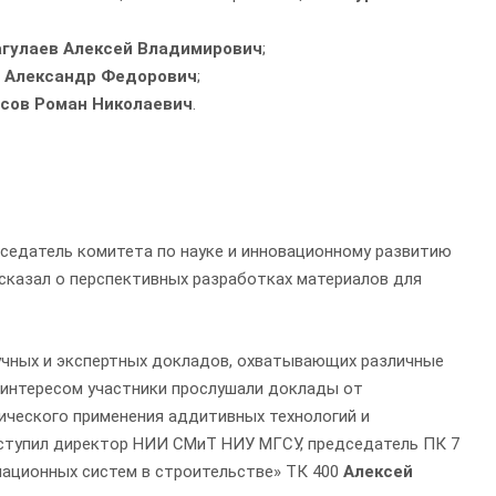
агулаев Алексей Владимирович
;
 Александр Федорович
;
сов Роман Николаевич
.
едатель комитета по науке и инновационному развитию
ссказал о перспективных разработках материалов для
чных и экспертных докладов, охватывающих различные
 интересом участники прослушали доклады от
ического применения аддитивных технологий и
ступил директор НИИ СМиТ НИУ МГСУ, председатель ПК 7
иационных систем в строительстве» ТК 400
Алексей