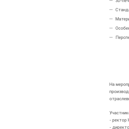
3D-печ
Станд
Матер
Особе
Персп
На мероп
производ
отраслев
Участни
- ректор
- директ