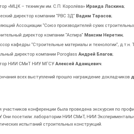
ор «МЦК – техникум им. С.П. Королёва»
Ираида Ласкина
;
ческий директор компании "РВС 3Д"
Вадим Тарасов
;
ляющий Ассоциации "Союз производителей сухих строительны
нительный директор компании "Аспира"
Максим Неретин
;
сор кафедры "Строительные материалы и технологии", д.т.н.
альный директор компании Poroglass
Андрей Благов
;
тор НИИ СМиТ НИУ МГСУ
Алексей Адамцевич
.
ончания всех выступлений прошло награждение докладчиков
д
я участников конференции была проведена экскурсия по про
. Они посетили: лаборатории НИИ СМиТ, НИИ Экспериментальн
тических испытаний строительных конструкций.