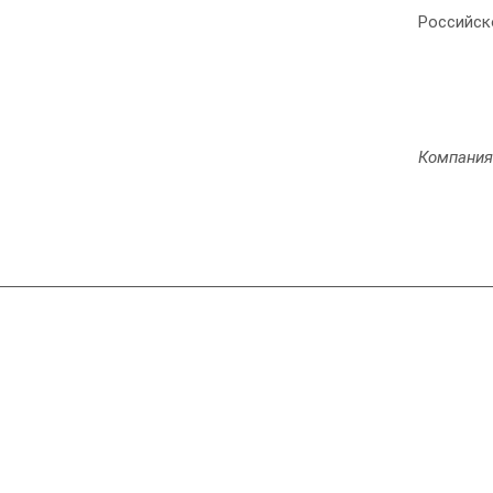
Российск
Компания
Компания
Справочник производителей ССС
Реклама на сайте