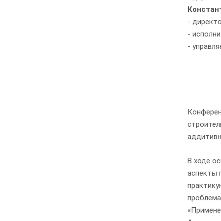
Констан
- директ
- исполн
- управл
Конферен
строител
аддитивн
В ходе о
аспекты 
практику
проблема
«Примене