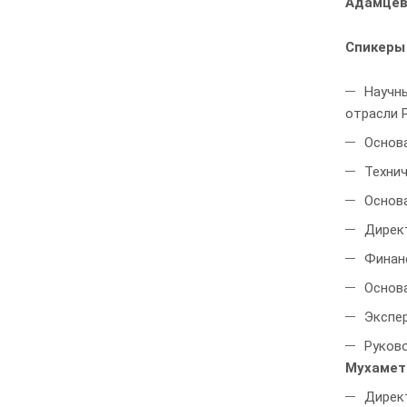
Адамцев
Спикеры
Научн
отрасли 
Основ
Техни
Основа
Дирек
Финан
Основа
Экспер
Руково
Мухамет
Дирек