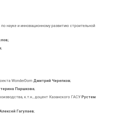
по науке и инновационному развитию строительной
лов;
в
;
проекта WonderDom
Дмитрий Черепков
;
атерина Паршкова
;
оизводства, к.т.н., доцент Казанского ГАСУ
Рустем
Алексей Гагулаев
;