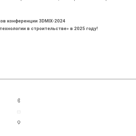
ков конференции 3DMIX-2024
ехнологии в строительстве» в 2025 году!
+7 812 703-10-19
admin@baltimix.ru
Санкт-Петербург, ул. Уральская, д. 10, корп. 2, лит. А,
оф. 15Н