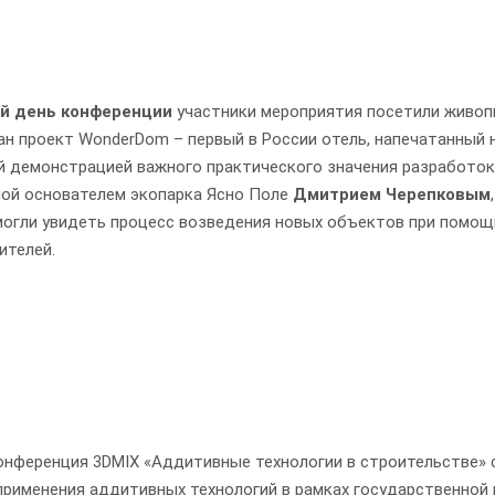
ой день конференции
участники мероприятия посетили живопи
ан проект WonderDom – первый в России отель, напечатанный 
й демонстрацией важного практического значения разработок 
ой основателем экопарка Ясно Поле
Дмитрием Черепковым
могли увидеть процесс возведения новых объектов при помощи
ителей.
онференция 3DMIX «Аддитивные технологии в строительстве»
применения аддитивных технологий в рамках государственной 