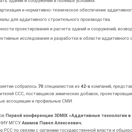
ать зданий и сооружений в полевых условиях.
артизация и нормативно-техническое обеспечение аддитивног
иалы для аддитивного строительного производства.
нности проектирования и расчета зданий и сооружений, возво
ективные исследования и разработки в области аддитивного 
риятии собралось
70
специалистов из
42-х
компаний, предста
ителей ССС, поставщиков химических добавок, проектировщик
ые ассоциации и профильные СМИ.
ков
Первой конференции 3DMIX «Аддитивные технологии в
 НИУ МГСУ
Акимов Павел Алексеевич
;
ор РСС по связям с органами государственной власти и общ