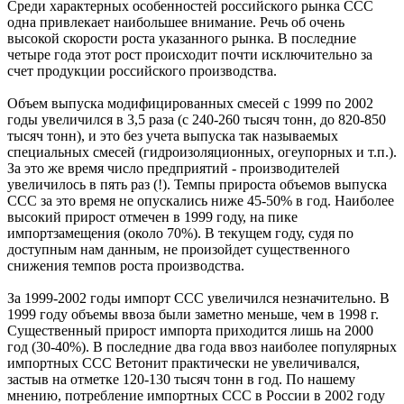
Среди характерных особенностей российского рынка ССС
одна привлекает наибольшее внимание. Речь об очень
высокой скорости роста указанного рынка. В последние
четыре года этот рост происходит почти исключительно за
счет продукции российского производства.
Объем выпуска модифицированных смесей с 1999 по 2002
годы увеличился в 3,5 раза (с 240-260 тысяч тонн, до 820-850
тысяч тонн), и это без учета выпуска так называемых
специальных смесей (гидроизоляционных, огеупорных и т.п.).
За это же время число предприятий - производителей
увеличилось в пять раз (!). Темпы прироста объемов выпуска
ССС за это время не опускались ниже 45-50% в год. Наиболее
высокий прирост отмечен в 1999 году, на пике
импортзамещения (около 70%). В текущем году, судя по
доступным нам данным, не произойдет существенного
снижения темпов роста производства.
За 1999-2002 годы импорт ССС увеличился незначительно. В
1999 году объемы ввоза были заметно меньше, чем в 1998 г.
Существенный прирост импорта приходится лишь на 2000
год (30-40%). В последние два года ввоз наиболее популярных
импортных ССС Ветонит практически не увеличивался,
застыв на отметке 120-130 тысяч тонн в год. По нашему
мнению, потребление импортных ССС в России в 2002 году