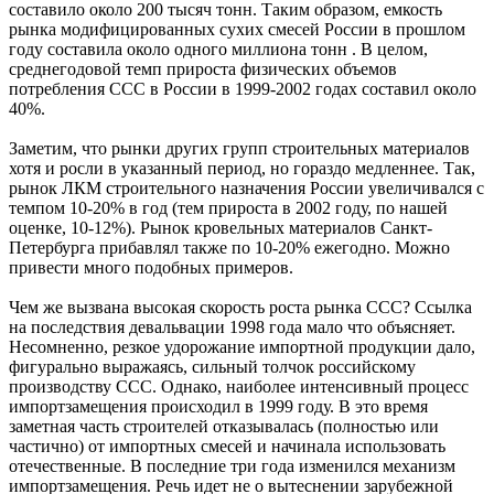
составило около 200 тысяч тонн. Таким образом, емкость
рынка модифицированных сухих смесей России в прошлом
году составила около одного миллиона тонн . В целом,
среднегодовой темп прироста физических объемов
потребления ССС в России в 1999-2002 годах составил около
40%.
Заметим, что рынки других групп строительных материалов
хотя и росли в указанный период, но гораздо медленнее. Так,
рынок ЛКМ строительного назначения России увеличивался с
темпом 10-20% в год (тем прироста в 2002 году, по нашей
оценке, 10-12%). Рынок кровельных материалов Санкт-
Петербурга прибавлял также по 10-20% ежегодно. Можно
привести много подобных примеров.
Чем же вызвана высокая скорость роста рынка ССС? Ссылка
на последствия девальвации 1998 года мало что объясняет.
Несомненно, резкое удорожание импортной продукции дало,
фигурально выражаясь, сильный толчок российскому
производству ССС. Однако, наиболее интенсивный процесс
импортзамещения происходил в 1999 году. В это время
заметная часть строителей отказывалась (полностью или
частично) от импортных смесей и начинала использовать
отечественные. В последние три года изменился механизм
импортзамещения. Речь идет не о вытеснении зарубежной