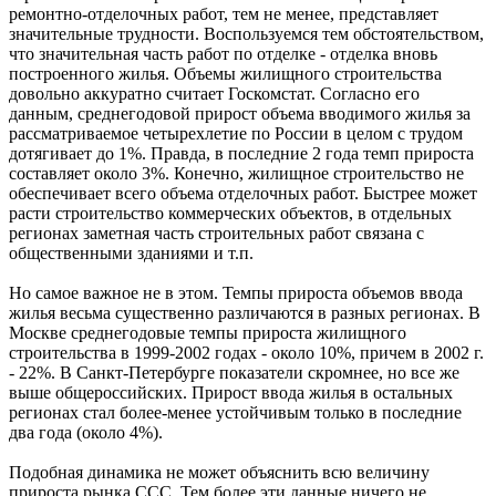
ремонтно-отделочных работ, тем не менее, представляет
значительные трудности. Воспользуемся тем обстоятельством,
что значительная часть работ по отделке - отделка вновь
построенного жилья. Объемы жилищного строительства
довольно аккуратно считает Госкомстат. Согласно его
данным, среднегодовой прирост объема вводимого жилья за
рассматриваемое четырехлетие по России в целом с трудом
дотягивает до 1%. Правда, в последние 2 года темп прироста
составляет около 3%. Конечно, жилищное строительство не
обеспечивает всего объема отделочных работ. Быстрее может
расти строительство коммерческих объектов, в отдельных
регионах заметная часть строительных работ связана с
общественными зданиями и т.п.
Но самое важное не в этом. Темпы прироста объемов ввода
жилья весьма существенно различаются в разных регионах. В
Москве среднегодовые темпы прироста жилищного
строительства в 1999-2002 годах - около 10%, причем в 2002 г.
- 22%. В Санкт-Петербурге показатели скромнее, но все же
выше общероссийских. Прирост ввода жилья в остальных
регионах стал более-менее устойчивым только в последние
два года (около 4%).
Подобная динамика не может объяснить всю величину
прироста рынка ССС. Тем более эти данные ничего не