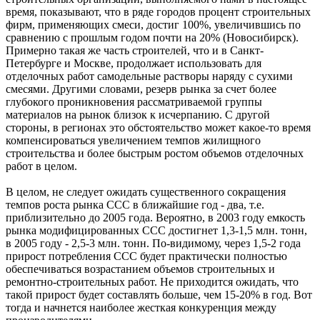
время, показывают, что в ряде городов процент строительных
фирм, применяющих смеси, достиг 100%, увеличившись по
сравнению с прошлым годом почти на 20% (Новосибирск).
Примерно такая же часть строителей, что и в Санкт-
Петербурге и Москве, продолжает использовать для
отделочных работ самодельные растворы наряду с сухими
смесями. Другими словами, резерв рынка за счет более
глубокого проникновения рассматриваемой группы
материалов на рынок близок к исчерпанию. С другой
стороны, в регионах это обстоятельство может какое-то время
компенсироваться увеличением темпов жилищного
строительства и более быстрым ростом объемов отделочных
работ в целом.
В целом, не следует ожидать существенного сокращения
темпов роста рынка ССС в ближайшие год - два, т.е.
приблизительно до 2005 года. Вероятно, в 2003 году емкость
рынка модифицированных ССС достигнет 1,3-1,5 млн. тонн,
в 2005 году - 2,5-3 млн. тонн. По-видимому, через 1,5-2 года
прирост потребления ССС будет практически полностью
обеспечиваться возрастанием объемов строительных и
ремонтно-строительных работ. Не приходится ожидать, что
такой прирост будет составлять больше, чем 15-20% в год. Вот
тогда и начнется наиболее жесткая конкуренция между