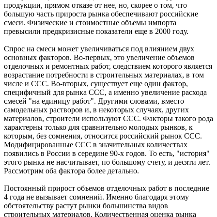
продукции, прямом отказе от нее, но, скорее о том, что
большую часть прироста рынка обеспечивают российские
смеси. Физические и стоимостные объемы импорта
превысили предкризисные показатели еще в 2000 году.
Спрос на смеси может увеличиваться под влиянием двух
основных факторов. Во-первых, это увеличение объемов
отделочных и ремонтных работ, следствием которого является
возрастание потребности в строительных материалах, в том
числе и ССС. Во-вторых, существует еще один фактор,
специфичный для рынка ССС, а именно увеличение расхода
смесей "на единицу работ". Другими словами, вместо
самодельных растворов и, в некоторых случаях, других
материалов, строители используют ССС. Факторы такого рода
характерны только для сравнительно молодых рынков, к
которым, без сомнения, относится российский рынок ССС.
Модифицированные ССС в значительных количествах
появились в России в середине 90-х годов. То есть, "история"
этого рынка не насчитывает, по большому счету, и десяти лет.
Рассмотрим оба фактора более детально.
Постоянный прирост объемов отделочных работ в последние
4 года не вызывает сомнений. Именно благодаря этому
обстоятельству растут рынки большинства видов
строительных материалов. Количественная оценка рынка