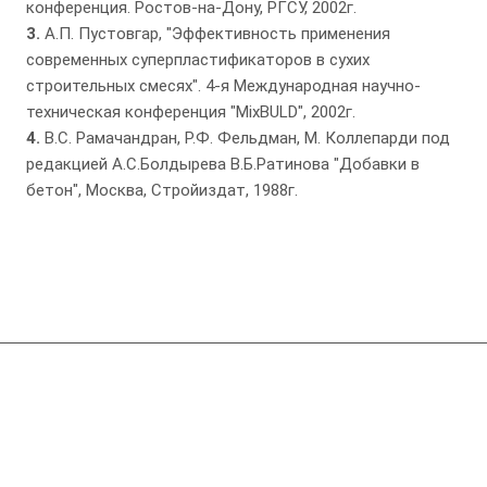
конференция. Ростов-на-Дону, РГСУ, 2002г.
3.
А.П. Пустовгар, "Эффективность применения
современных суперпластификаторов в сухих
строительных смесях". 4-я Международная научно-
техническая конференция "MixBULD", 2002г.
4.
В.С. Рамачандран, Р.Ф. Фельдман, М. Коллепарди под
редакцией А.С.Болдырева В.Б.Ратинова "Добавки в
бетон", Москва, Стройиздат, 1988г.
Компания
Справочник производителей ССС
Обучение для технологов