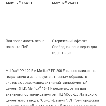
®
®
Melflux
1641 F
Melflux
2641 F
Вся поверхность зерна
Стерический эффект.
покрыта ПАВ
Свободная зона зерна для
гидратации
®
®
Melflux
PP 100 F и Melflux
PP 200 F сильно влияют на
гидратацию и используется, главным образом, в
системах, содержащих активный глинозёмистый
®
цемент (ГЦ). Melflux
1641 F рекомендуется для
активных портланд-цементов: ПЦ М500-Д0 Липецкого
цементного завода, "Оскол-Цемент", СП "Белгородский
®
®