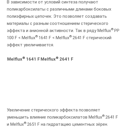
В зависимости от условий синтеза получают
поликарбоксилаты с различными длинами боковых
полиэфирных цепочек. Это позволяет создавать
материалы с разным соотношением стерического
®
эффекта и анионной активности. Так в ряду Melflux
PP
®
®
100 F < Melflux
1641 F < Melflux
2641 F стерический
эффект увеличивается.
®
®
Melflux
1641 F
Melflux
2641 F
Увеличение стерического эффекта позволяет
®
уменьшить влияние поликарбоксилатов Melflux
2641 F
®
и Melflux
2651 F на гидратацию цементных зёрен.