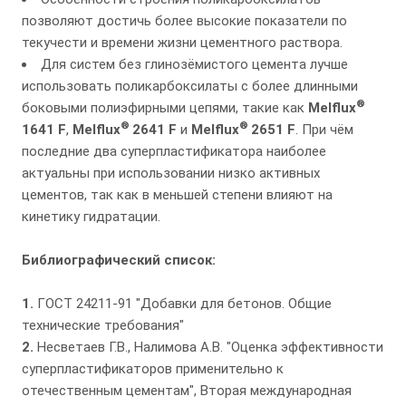
позволяют достичь более высокие показатели по
текучести и времени жизни цементного раствора.
Для систем без глинозёмистого цемента лучше
использовать поликарбоксилаты с более длинными
®
боковыми полиэфирными цепями, такие как
Melflux
®
®
1641 F
,
Melflux
2641 F
и
Melflux
2651 F
. При чём
последние два суперпластификатора наиболее
актуальны при использовании низко активных
цементов, так как в меньшей степени влияют на
кинетику гидратации.
Библиографический список:
1.
ГОСТ 24211-91 "Добавки для бетонов. Общие
технические требования"
2.
Несветаев Г.В., Налимова А.В. "Оценка эффективности
суперпластификаторов применительно к
отечественным цементам", Вторая международная