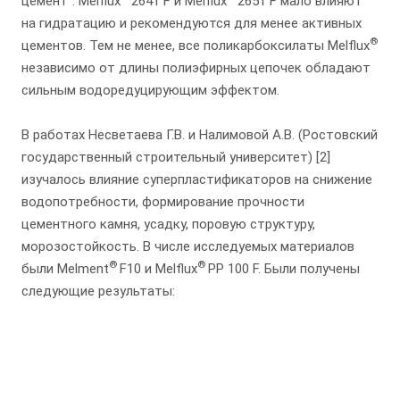
цемент". Melflux
2641 F и Melflux
2651 F мало влияют
на гидратацию и рекомендуются для менее активных
®
цементов. Тем не менее, все поликарбоксилаты Melflux
независимо от длины полиэфирных цепочек обладают
сильным водоредуцирующим эффектом.
В работах Несветаева Г.В. и Налимовой А.В. (Ростовский
государственный строительный университет) [2]
изучалось влияние суперпластификаторов на снижение
водопотребности, формирование прочности
цементного камня, усадку, поровую структуру,
морозостойкость. В числе исследуемых материалов
®
®
были Melment
F10 и Melflux
PP 100 F. Были получены
следующие результаты: