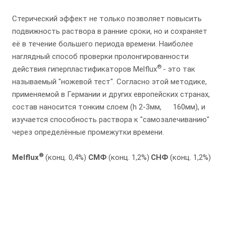
Стерический эффект не только позволяет повысить
подвижность раствора в ранние сроки, но и сохраняет
её в течение большего периода времени. Наиболее
наглядный способ проверки пролонгированности
®
действия гиперпластификаторов Melflux
- это так
называемый "ножевой тест". Согласно этой методике,
применяемой в Германии и других европейских странах,
состав наносится тонким слоем (h 2-3мм,
160мм), и
изучается способность раствора к "самозалечиванию"
через определённые промежутки времени.
®
Melflux
(конц. 0,4%)
СМФ
(конц. 1,2%)
СНФ
(конц. 1,2%)