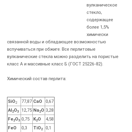
вулканическое
стекло,
содержащее
более 1,5%
химически
связанной воды и обладающее возможностью
вспучиваться при обжиге. Все перлитовые
вулканические стекла можно разделить на пористые
класс А и массивные класс Б (ГОСТ 25226-82).
Химический состав перлита:
SiO
77,87
CaO
0,67
2
Al
O
12,75
Na
O
3,28
2
3
2
Fe
O
0,75
K
O
4,58
2
3
2
FeO
0,3
TiO
0,1
2