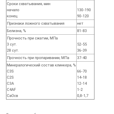
Сроки схватывания, мин
начало
130-190
конец
90-120
Признаки ложного схватывания
нет
Белизна, %
81-83
Прочность при сжатии, МПа
3 сут.
52-55
28 сут.
36-39
Прочность при пропаривании, МПа
37-40
Минералогический состав клинкера, %
С3S
66-70
C2S
14-18
C3A
12-14
C4AF
1-2
CaOсв
0,8-1,7