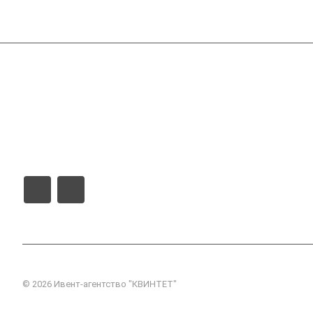
Компания
Справочник производителей ССС
Реклама на сайте
© 2026 Ивент-агентство "КВИНТЕТ"