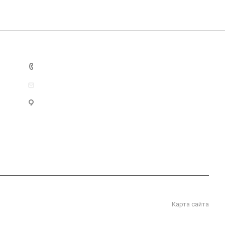
+7 812 703-10-19
admin@baltimix.ru
Санкт-Петербург, ул. Уральская, д. 10, корп. 2, лит. А,
оф. 15Н
Карта сайта