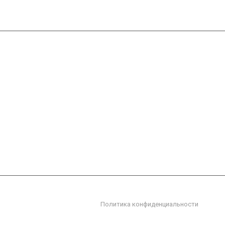
Обучение для технологов
Конференция 3ДМикс
Политика конфиденциальности